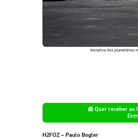
Iniciativa dos planetário
📰 Quer receber as
Ent
H2FOZ – Paulo Bogler