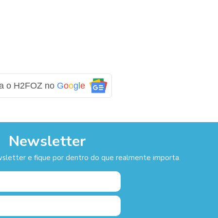
ga o H2FOZ no
G
o
o
g
l
e
Newsletter
sletter e fique por dentro do que realmente importa.