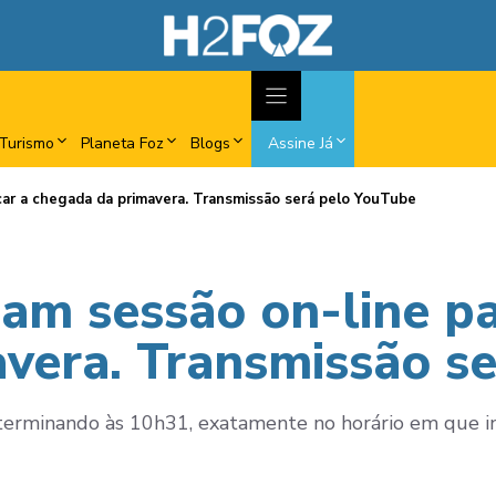
Turismo
Planeta Foz
Blogs
Assine Já
rcar a chegada da primavera. Transmissão será pelo YouTube
zam sessão on-line p
vera. Transmissão s
 terminando às 10h31, exatamente no horário em que ini