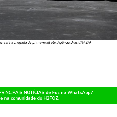
s marcará a chegada da primavera(Foto: Agência Brasil/NASA)
 PRINCIPAIS NOTÍCIAS de Foz no WhatsApp?
re na comunidade do H2FOZ.