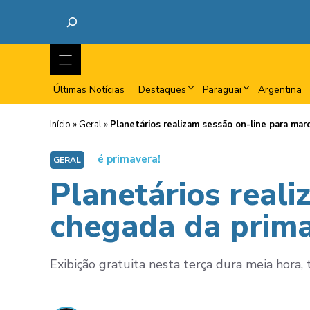
Últimas Notícias
Destaques
Paraguai
Argentina
Início
»
Geral
»
Planetários realizam sessão on-line para ma
é primavera!
GERAL
Planetários reali
chegada da prima
Exibição gratuita nesta terça dura meia hora,