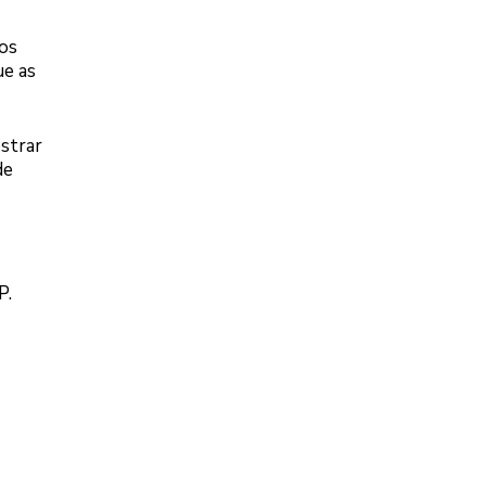
dos
ue as
strar
de
P.