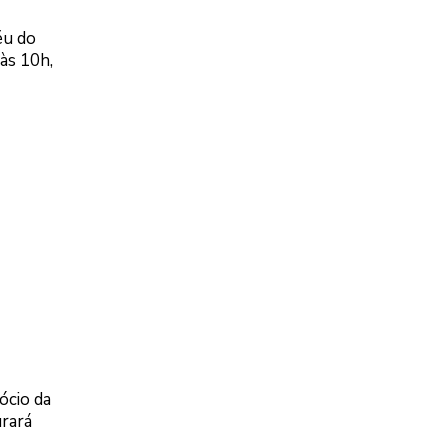
éu do
 às 10h,
ócio da
urará