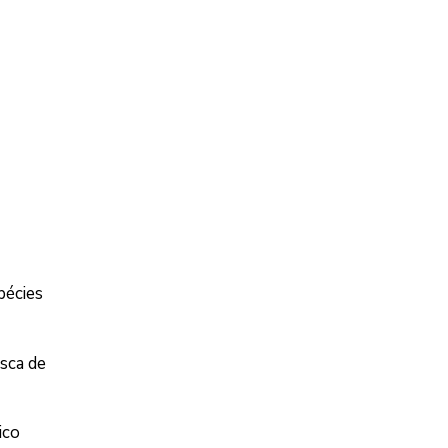
pécies
usca de
ico