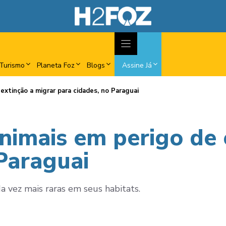
Turismo
Planeta Foz
Blogs
Assine Já
extinção a migrar para cidades, no Paraguai
nimais em perigo de 
Paraguai
a vez mais raras em seus habitats.