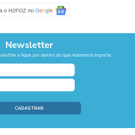
ga o H2FOZ no
G
o
o
g
l
e
Newsletter
sletter e fique por dentro do que realmente importa.