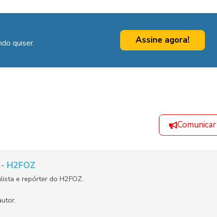
Assine agora!
do quiser.
Comunicar
a - H2FOZ
alista e repórter do H2FOZ.
utor.