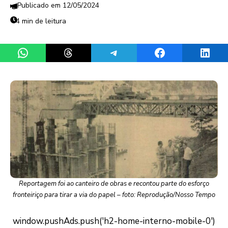
12/05/2024
4 min de leitura
Share on WhatsApp
Share on Threads
Share on Telegram
Share on Facebook
Share 
Reportagem foi ao canteiro de obras e recontou parte do esforço
fronteiriço para tirar a via do papel – foto: Reprodução/Nosso Tempo