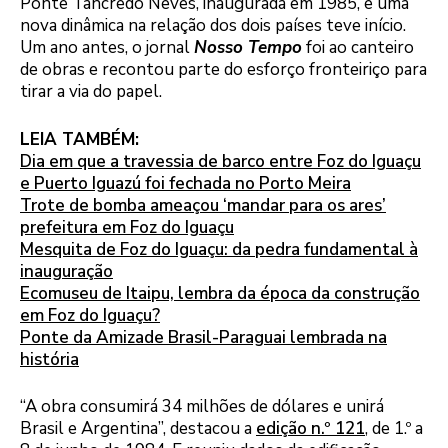
Ponte Tancredo Neves, inaugurada em 1985, e uma
nova dinâmica na relação dos dois países teve início.
Um ano antes, o jornal
Nosso Tempo
foi ao canteiro
de obras e recontou parte do esforço fronteiriço para
tirar a via do papel.
LEIA TAMBÉM:
Dia em que a travessia de barco entre Foz do Iguaçu
e Puerto Iguazú foi fechada no Porto Meira
Trote de bomba ameaçou ‘mandar para os ares’
prefeitura em Foz do Iguaçu
Mesquita de Foz do Iguaçu: da pedra fundamental à
inauguração
Ecomuseu de Itaipu, lembra da época da construção
em Foz do Iguaçu?
Ponte da Amizade Brasil-Paraguai lembrada na
história
“A obra consumirá 34 milhões de dólares e unirá
Brasil e Argentina”, destacou a
edição n.º 121
, de 1.º a