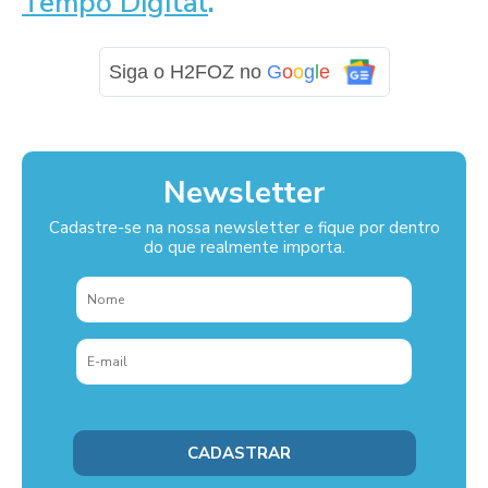
Tempo Digital
.
Siga o H2FOZ no
G
o
o
g
l
e
Newsletter
Cadastre-se na nossa newsletter e fique por dentro
do que realmente importa.