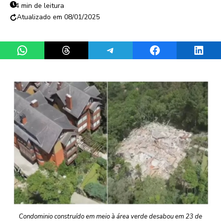
4 min de leitura
08/01/2025
Share on WhatsApp
Share on Threads
Share on Telegram
Share on Facebook
Share 
Condominio construído em meio à área verde desabou em 23 de