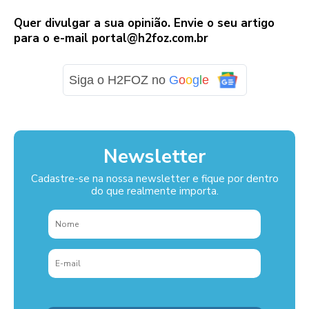
Quer divulgar a sua opinião. Envie o seu artigo
para o e-mail
portal@h2foz.com.br
Siga o H2FOZ no
G
o
o
g
l
e
Newsletter
Cadastre-se na nossa newsletter e fique por dentro
do que realmente importa.