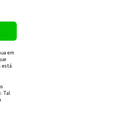
inua em
que
s está
as
. Tal
a