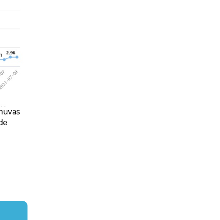
chuvas
de