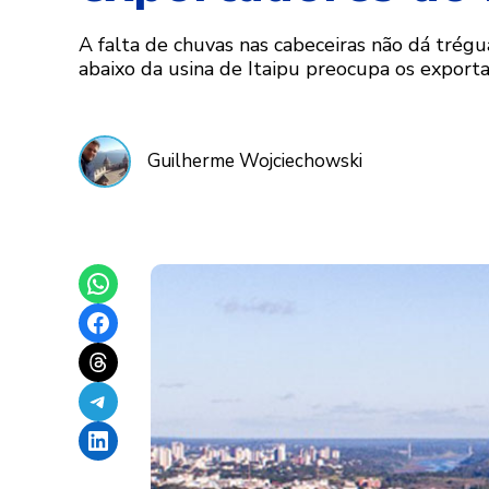
A falta de chuvas nas cabeceiras não dá trégu
abaixo da usina de Itaipu preocupa os exportad
Guilherme Wojciechowski
Share on WhatsApp
Share on Facebook
Share on Threads
Share on Telegram
Share on LinkedIn