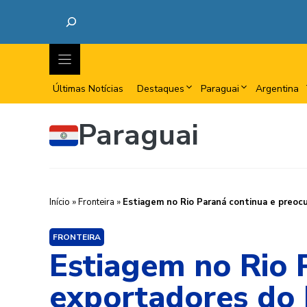
Últimas Notícias
Destaques
Paraguai
Argentina
Paraguai
Início
»
Fronteira
»
Estiagem no Rio Paraná continua e preoc
FRONTEIRA
Estiagem no Rio 
exportadores do 