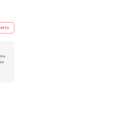
 erro
ira
nça