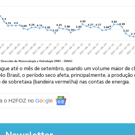
ongue até o mês de setembro, quando um volume maior de 
 No Brasil, o período seco afeta, principalmente, a produção 
o de sobretaxa (bandeira vermelha) nas contas de energia.
ga o H2FOZ no
G
o
o
g
l
e