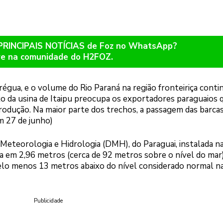
 PRINCIPAIS NOTÍCIAS de Foz no WhatsApp?
re na comunidade do H2FOZ.
trégua, e o volume do Rio Paraná na região fronteiriça cont
xo da usina de Itaipu preocupa os exportadores paraguaios 
 produção. Na maior parte dos trechos, a passagem das barca
m 27 de junho)
 Meteorologia e Hidrologia (DMH), do Paraguai, instalada n
a em 2,96 metros (cerca de 92 metros sobre o nível do mar)
pelo menos 13 metros abaixo do nível considerado normal n
Publicidade