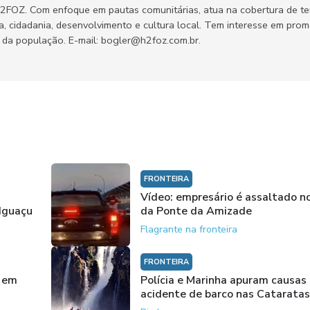
H2FOZ. Com enfoque em pautas comunitárias, atua na cobertura de t
ca, cidadania, desenvolvimento e cultura local. Tem interesse em pro
no da população. E-mail: bogler@h2foz.com.br.
FRONTEIRA
Vídeo: empresário é assaltado no
 Iguaçu
da Ponte da Amizade
Flagrante na fronteira
FRONTEIRA
o em
Polícia e Marinha apuram causas
acidente de barco nas Cataratas