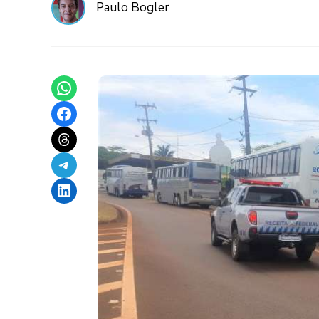
Paulo Bogler
Share on WhatsApp
Share on Facebook
Share on Threads
Share on Telegram
Share on LinkedIn