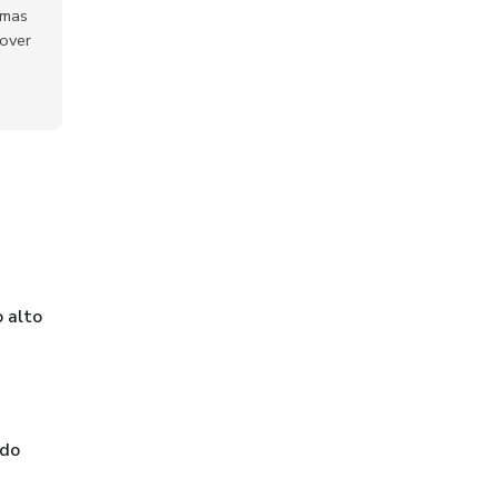
emas
mover
 alto
 do