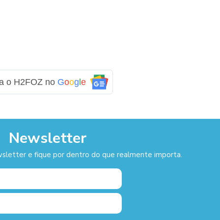
ga o H2FOZ no
G
o
o
g
l
e
Newsletter
sletter e fique por dentro do que realmente importa.