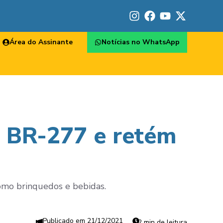
Área do Assinante
Notícias no WhatsApp
na BR-277 e retém
omo brinquedos e bebidas.
21/12/2021
2 min de leitura