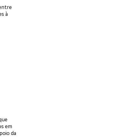
entre
es à
 que
os em
poio da