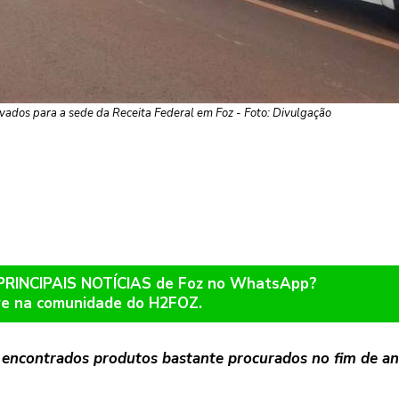
vados para a sede da Receita Federal em Foz - Foto: Divulgação
 PRINCIPAIS NOTÍCIAS de Foz no WhatsApp?
re na comunidade do H2FOZ.
 encontrados produtos bastante procurados no fim de an