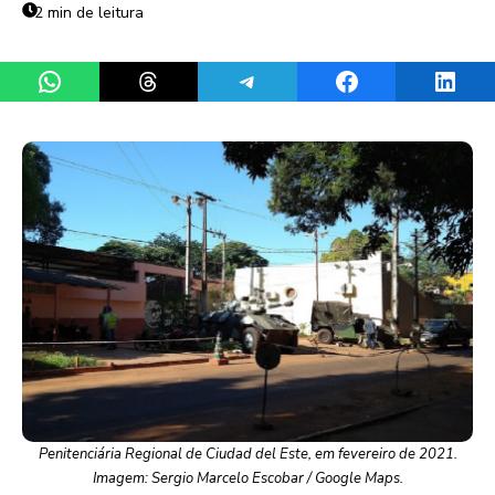
2 min de leitura
Share on WhatsApp
Share on Threads
Share on Telegram
Share on Facebook
Share 
Penitenciária Regional de Ciudad del Este, em fevereiro de 2021.
Imagem: Sergio Marcelo Escobar / Google Maps.