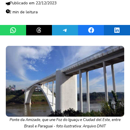
22/12/2023
2 min de leitura
Share on WhatsApp
Share on Threads
Share on Telegram
Share on Facebook
Share 
Ponte da Amizade, que une Foz do Iguaçu e Ciudad del Este, entre
Brasil e Paraguai - foto ilustrativa: Arquivo DNIT