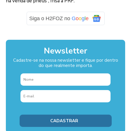
na venda de pneus”, frisa a PRF.
Siga o H2FOZ no
G
o
o
g
l
e
Newsletter
Cadastre-se na nossa newsletter e fique por dentro
do que realmente importa.