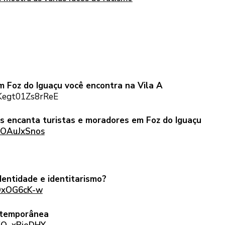
m Foz do Iguaçu você encontra na Vila A
wKegt01Zs8rReE
s encanta turistas e moradores em Foz do Iguaçu
gOAuJxSnos
dentidade e identitarismo?
fOxOG6cK-w
ontemporânea