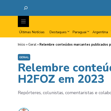
Últimas Notícias
Destaques
Paraguai
Argentina
Início
»
Geral
»
Relembre conteúdos marcantes publicados 
GERAL
Relembre conteú
H2FOZ em 2023
Repórteres, colunistas, comentaristas e col