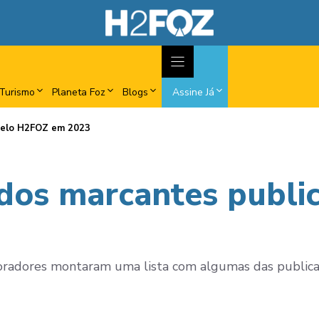
Turismo
Planeta Foz
Blogs
Assine Já
pelo H2FOZ em 2023
dos marcantes publi
aboradores montaram uma lista com algumas das public