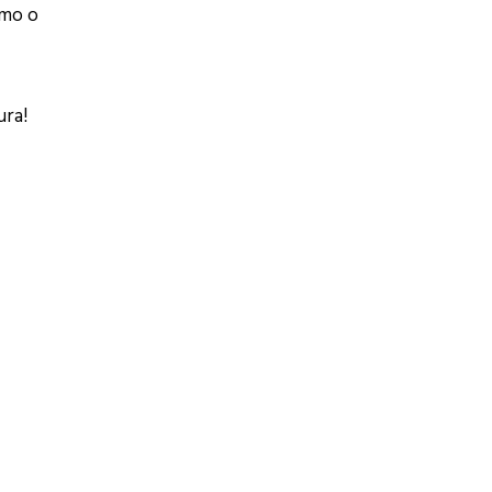
omo o
ura!