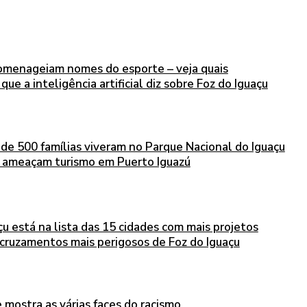
omenageiam nomes do esporte – veja quais
que a inteligência artificial diz sobre Foz do Iguaçu
de 500 famílias viveram no Parque Nacional do Iguaçu
i ameaçam turismo em Puerto Iguazú
çu está na lista das 15 cidades com mais projetos
 e cruzamentos mais perigosos de Foz do Iguaçu
e mostra as várias faces do racismo