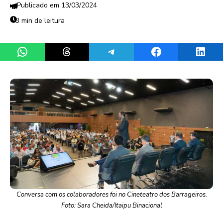
13/03/2024
3 min de leitura
Share on WhatsApp
Share on Threads
Share on Telegram
Share on Facebook
Share 
Conversa com os colaboradores foi no Cineteatro dos Barrageiros.
Foto: Sara Cheida/Itaipu Binacional