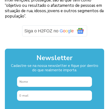
intervenções, prossegue, são as que têm como
“objetivo ou resultado o afastamento de pessoas em
situação de rua, idosos, jovens e outros segmentos da
população”.
Siga o H2FOZ no
G
o
o
g
l
e
Newsletter
Cadastre-se na nossa newsletter e fique por dentro
do que realmente importa.