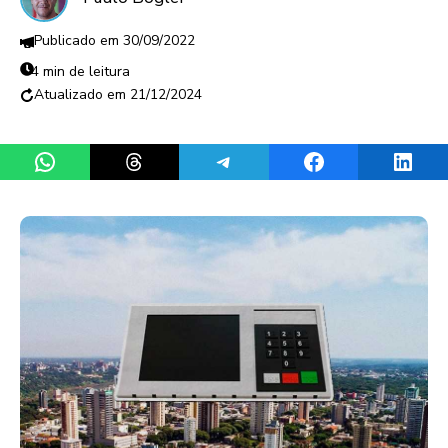
30/09/2022
4 min de leitura
21/12/2024
Share on WhatsApp
Share on Threads
Share on Telegram
Share on Facebook
Share 