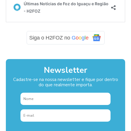
Siga o H2FOZ no
G
o
o
g
l
e
Newsletter
Cadastre-se na nossa newsletter e fique por dentro
do que realmente importa.