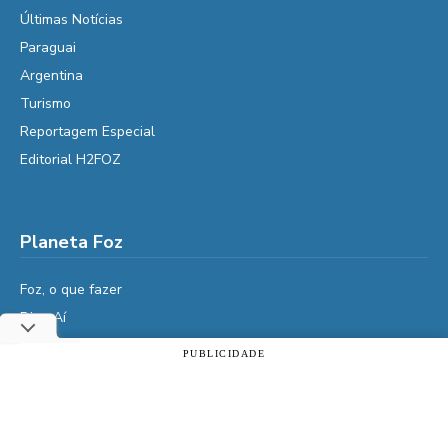
Últimas Notícias
Paraguai
Argentina
Turismo
Reportagem Especial
Editorial H2FOZ
Planeta Foz
Foz, o que fazer
Diga Aí
É da Vida
PUBLICIDADE
Utilizamos cookies essenciais e tecnologias semelhantes de
Vidas do Iguaçu
acordo com a nossa Política de Privacidade e, ao continuar
História
navegando, você concorda com estas condições.
Cultura
ACEITAR
Política de privacidade