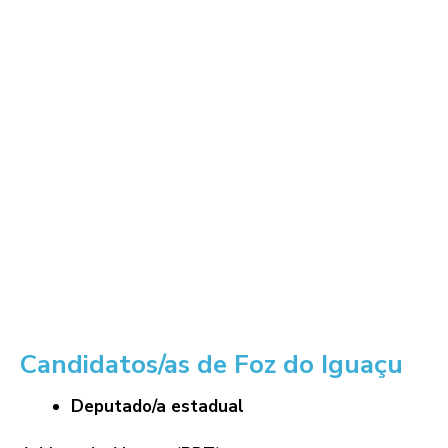
Assista às entrevistas e leia
as matérias:
Candidatos/as de Foz do Iguaçu
Deputado/a estadual