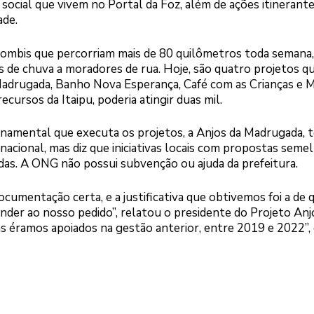
e social que vivem no Portal da Foz, além de ações itinerant
ade.
Kombis que percorriam mais de 80 quilômetros toda semana,
 de chuva a moradores de rua. Hoje, são quatro projetos q
Madrugada, Banho Nova Esperança, Café com as Crianças e 
cursos da Itaipu, poderia atingir duas mil.
namental que executa os projetos, a Anjos da Madrugada, 
inacional, mas diz que iniciativas locais com propostas seme
das. A ONG não possui subvenção ou ajuda da prefeitura.
ocumentação certa, e a justificativa que obtivemos foi a de 
nder ao nosso pedido”, relatou o presidente do Projeto Anj
éramos apoiados na gestão anterior, entre 2019 e 2022”, 