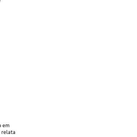
é
ro em
 relata