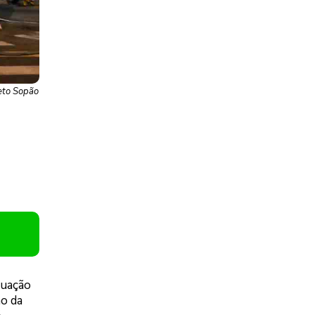
jeto Sopão
tuação
ão da