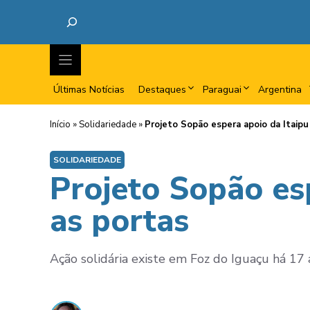
Últimas Notícias
Destaques
Paraguai
Argentina
Início
»
Solidariedade
»
Projeto Sopão espera apoio da Itaipu
SOLIDARIEDADE
Projeto Sopão esp
as portas
Ação solidária existe em Foz do Iguaçu há 17 