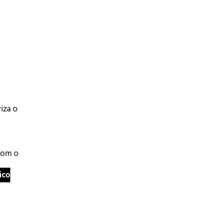
iza o
com o
ico