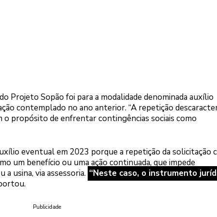
do Projeto Sopão foi para a modalidade denominada auxílio
ação contemplado no ano anterior. “A repetição descaracter
m o propósito de enfrentar contingências sociais como
auxílio eventual em 2023 porque a repetição da solicitação 
mo um benefício ou uma ação continuada, que impede
 a usina, via assessoria.
“Neste caso, o instrumento juríd
eportou.
Publicidade