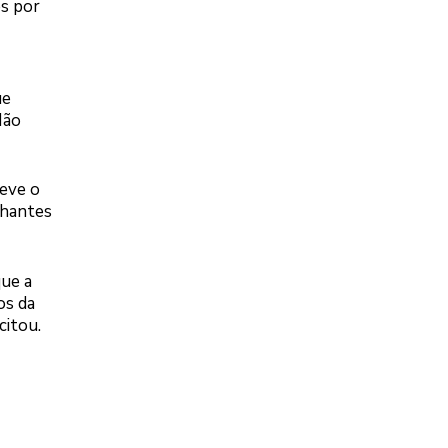
es por
ue
Mão
teve o
lhantes
que a
os da
citou.