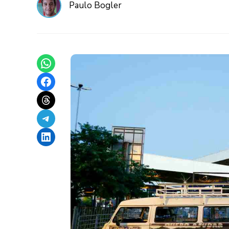
Paulo Bogler
Share on WhatsApp
Share on Facebook
Share on Threads
Share on Telegram
Share on LinkedIn