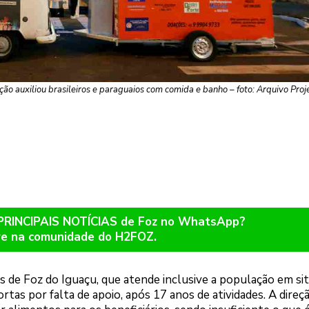
o auxiliou brasileiros e paraguaios com comida e banho – foto: Arquivo Pro
 PRINCIPAIS NOTÍCIAS de Foz no WhatsApp?
re na comunidade do H2FOZ.
as de Foz do Iguaçu, que atende inclusive a população em si
rtas por falta de apoio, após 17 anos de atividades. A direç