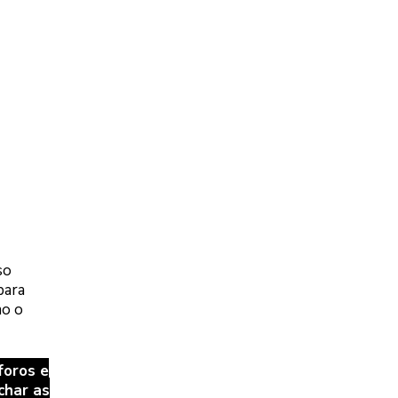
so
para
mo o
foros e
char as